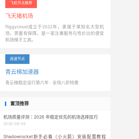
飞机节点推荐
飞天猪机场
fliggycloud成立于2022年，隶属于某知名大型机
场，质量有保障，是一家注重服务与性价比的便宜
机场梯子工具。
高速节点
青云梯加速器
青云梯稳定运行第六年 · 全场八折特惠
置顶推荐
机场质量评测｜2026 年稳定优先的机场选择技巧
2026-08-06
Shadowrocket新手必看（小火箭）安装配置教程