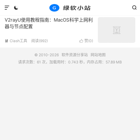
标签：V2rayU使用教程
共 1 篇文章



V2rayU使用教程指南：MacOS科学上网利
器与节点配置
Clash工具
阅读(992)
赞(
0
)


© 2010-2026
软件资源分享站
网站地图
请求次数：61 次，加载用时：0.743 秒，内存占用：57.89 MB