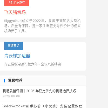
飞机节点推荐
飞天猪机场
fliggycloud成立于2022年，隶属于某知名大型机
场，质量有保障，是一家注重服务与性价比的便宜
机场梯子工具。
高速节点
青云梯加速器
青云梯稳定运行第六年 · 全场八折特惠
置顶推荐
机场质量评测｜2026 年稳定优先的机场选择技巧
2026-08-06
Shadowrocket新手必看（小火箭）安装配置教程