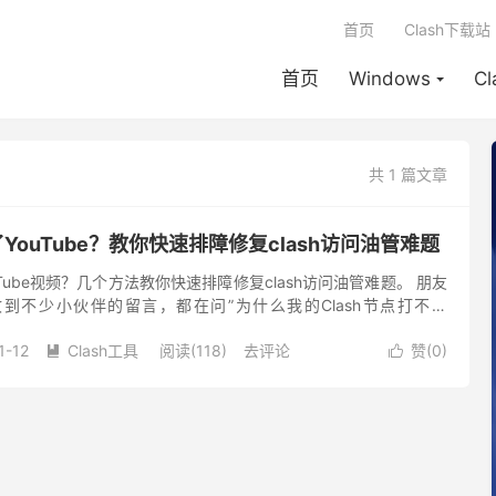
首页
Clash下载站
首页
Windows
C
共 1 篇文章
了YouTube？教你快速排障修复clash访问油管难题
ouTube视频？几个方法教你快速排障修复clash访问油管难题。 朋友
到不少小伙伴的留言，都在问”为什么我的Clash节点打不开
 作为一个同样热爱Y...
1-12
Clash工具
阅读(118)
去评论
赞(
0
)

