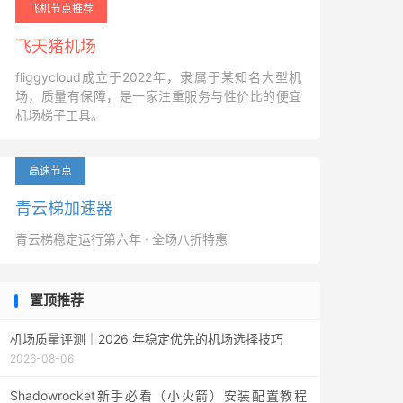
飞机节点推荐
飞天猪机场
fliggycloud成立于2022年，隶属于某知名大型机
场，质量有保障，是一家注重服务与性价比的便宜
机场梯子工具。
高速节点
青云梯加速器
青云梯稳定运行第六年 · 全场八折特惠
置顶推荐
机场质量评测｜2026 年稳定优先的机场选择技巧
2026-08-06
Shadowrocket新手必看（小火箭）安装配置教程