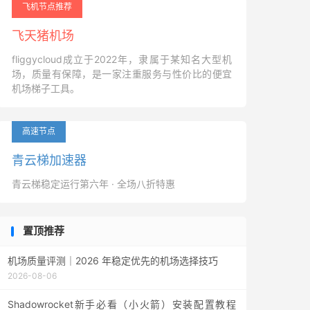
飞机节点推荐
飞天猪机场
fliggycloud成立于2022年，隶属于某知名大型机
场，质量有保障，是一家注重服务与性价比的便宜
机场梯子工具。
高速节点
青云梯加速器
青云梯稳定运行第六年 · 全场八折特惠
置顶推荐
机场质量评测｜2026 年稳定优先的机场选择技巧
2026-08-06
Shadowrocket新手必看（小火箭）安装配置教程