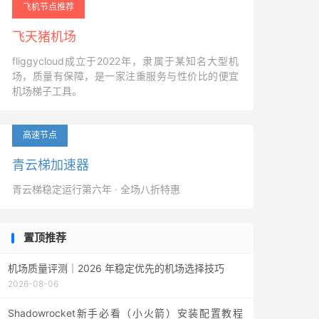
飞机节点推荐
飞天猪机场
fliggycloud成立于2022年，隶属于某知名大型机
场，质量有保障，是一家注重服务与性价比的便宜
机场梯子工具。
高速节点
青云梯加速器
青云梯稳定运行第六年 · 全场八折特惠
置顶推荐
机场质量评测｜2026 年稳定优先的机场选择技巧
2026-08-06
Shadowrocket新手必看（小火箭）安装配置教程