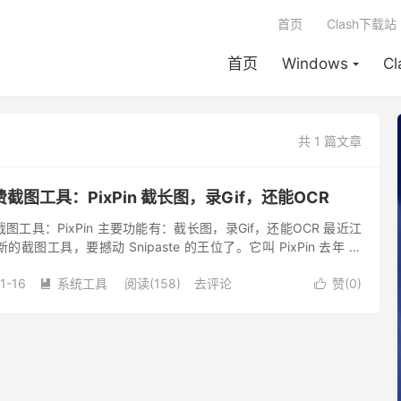
首页
Clash下载站
首页
Windows
C
共 1 篇文章
图工具：PixPin 截长图，录Gif，还能OCR
工具：PixPin 主要功能有：截长图，录Gif，还能OCR 最近江
图工具，要撼动 Snipaste 的王位了。它叫 PixPin 去年 11
少博主推荐过。 在上手 Pi...
1-16
系统工具
阅读(158)
去评论
赞(
0
)

