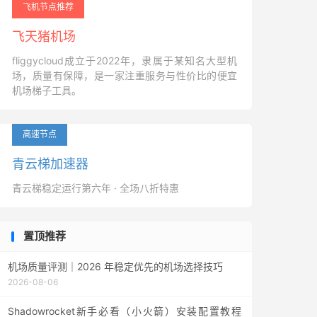
飞机节点推荐
飞天猪机场
fliggycloud成立于2022年，隶属于某知名大型机
场，质量有保障，是一家注重服务与性价比的便宜
机场梯子工具。
高速节点
青云梯加速器
青云梯稳定运行第六年 · 全场八折特惠
置顶推荐
机场质量评测｜2026 年稳定优先的机场选择技巧
2026-08-06
Shadowrocket新手必看（小火箭）安装配置教程