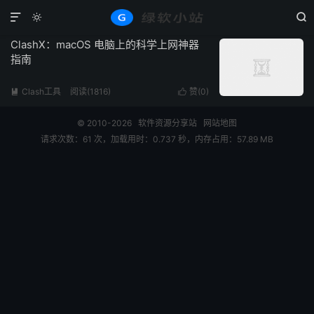
标签：macOS
共 1 篇文章



ClashX：macOS 电脑上的科学上网神器
指南
Clash工具
阅读(1816)
赞(
0
)


© 2010-2026
软件资源分享站
网站地图
请求次数：61 次，加载用时：0.737 秒，内存占用：57.89 MB