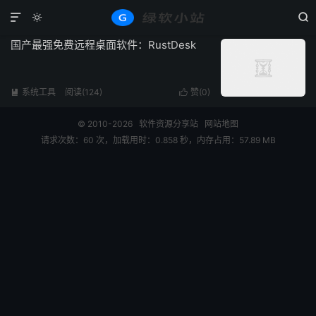
标签：RustDesk
共 1 篇文章



国产最强免费远程桌面软件：RustDesk
系统工具
阅读(124)
赞(
0
)


© 2010-2026
软件资源分享站
网站地图
请求次数：60 次，加载用时：0.858 秒，内存占用：57.89 MB