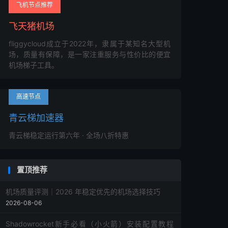
飞机节点推荐
飞天猪机场
fliggycloud成立于2022年，隶属于某知名大型机
场，质量有保障，是一家注重服务与性价比的便宜
机场梯子工具。
高速节点
青云梯加速器
青云梯稳定运行第六年 · 全场八折特惠
置顶推荐
机场质量评测｜2026 年稳定优先的机场选择技巧
2026-08-06
Shadowrocket新手必看（小火箭）安装配置教程