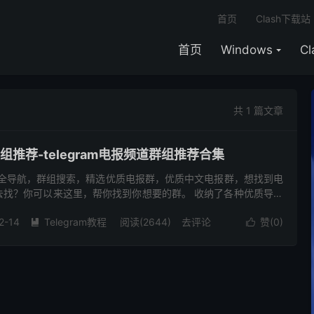
首页
Clash下载站
首页
Windows
C
共 1 篇文章
文群组推荐-telegram电报频道群组推荐合集
群组大全导航，群组搜索，精选优质电报群，优质中文电报群，想找到电
去找？你可以来这里，帮你找到你想要的群。 收纳了各种优质导航
你快速的搜索到想要的资源。Telegram群组不断更新添...
2-14
Telegram教程
阅读(2644)
去评论
赞(
0
)

