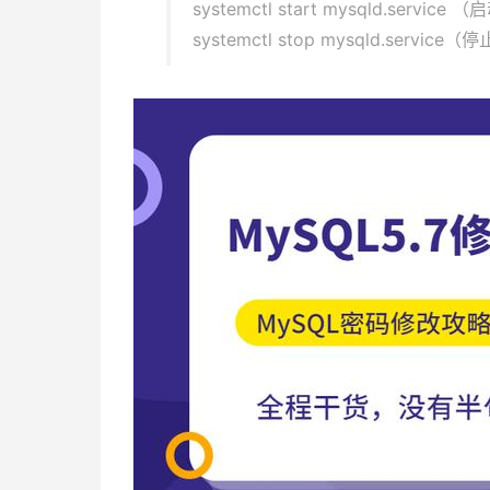
systemctl start mysqld.service 
systemctl stop mysqld.service（