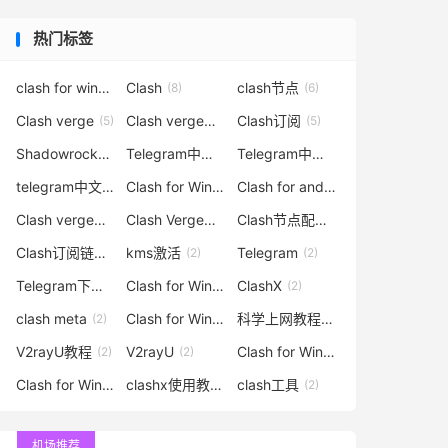
热门标签
clash for windows
Clash
clash节点
(9)
(8)
(6)
Clash verge
Clash verge配置
Clash订阅
(5)
(5)
(5)
Shadowrocket
Telegram中文
Telegram中文汉化
(4)
(3)
(3)
telegram中文语言
Clash for Windows中文
Clash for android
(3)
(3)
(3)
Clash verge教程
Clash Verge节点
Clash节点配置
(3)
(3)
(3)
Clash订阅链接
kms激活
Telegram
(3)
(2)
(2)
Telegram下载
Clash for Windows汉化
ClashX
(2)
(2)
(2)
clash meta
Clash for Windows下载
科学上网教程
(2)
(2)
(2)
V2rayU教程
V2rayU
Clash for Windows教程
(2)
(2)
(2)
Clash for Windows订阅
clashx使用教程
clash工具
(2)
(2)
(2)
机场推荐