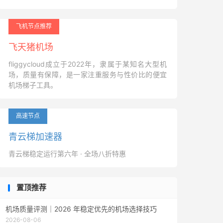
飞机节点推荐
飞天猪机场
fliggycloud成立于2022年，隶属于某知名大型机
场，质量有保障，是一家注重服务与性价比的便宜
机场梯子工具。
高速节点
青云梯加速器
青云梯稳定运行第六年 · 全场八折特惠
置顶推荐
机场质量评测｜2026 年稳定优先的机场选择技巧
2026-08-06