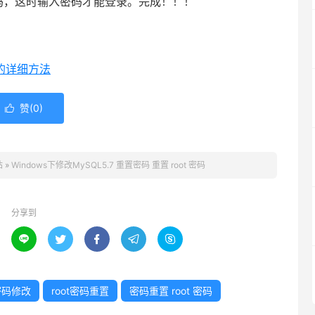
输入密码，这时输入密码才能登录。完成！！！
码的详细方法
赞(
0
)

站
»
Windows下修改MySQL5.7 重置密码 重置 root 密码
分享到





7密码修改
root密码重置
密码重置 root 密码