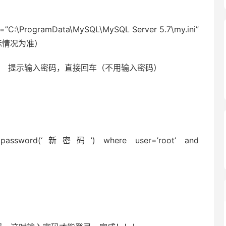
:\ProgramData\MySQL\MySQL Server 5.7\my.ini”
的实际情况为准）
t -p 提示输入密码，直接回车（不用输入密码）
ring=password(‘新密码’) where user=’root’ and