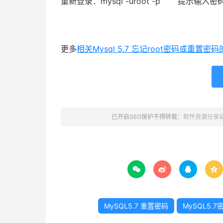
重新登录：mysql -uroot -p 提示
更多
相关Mysql 5.7 忘记root密码或重置密
已开启SEO保护不得转载：
软件资源分享




MySQL5.7 重置密码
MySQL5.