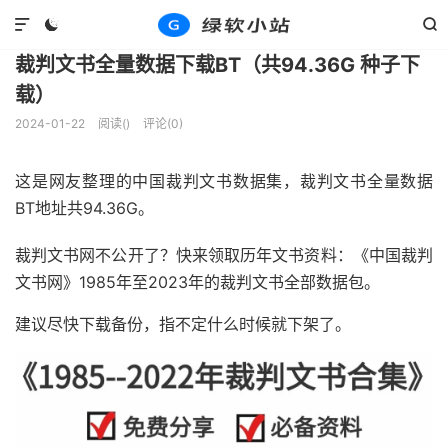
文章
资讯福利
正文





裁判文书全量数据下载BT（共94.36G 种子下
载）
2024-01-22
阅读(
)
评论(0)
这是网友整理的中国裁判文书数据集，裁判文书全量数据
BT地址共94.36G。
裁判文书网不公开了？快来领取历年文书资料：
《中国裁判
文书网》1985年至2023年的裁判文书全部数据包。
建议尽快下载备份，指不定什么时候就下架了。