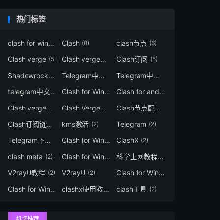
热门标签
clash for windows
Clash
clash节点
(9)
(8)
(6)
Clash verge
Clash verge配置
Clash订阅
(5)
(5)
(5)
Shadowrocket
Telegram中文
Telegram中文汉化
(4)
(3)
(3)
telegram中文语言
Clash for Windows中文
Clash for android
(3)
(3)
(3)
Clash verge教程
Clash Verge节点
Clash节点配置
(3)
(3)
(3)
Clash订阅链接
kms激活
Telegram
(3)
(2)
(2)
Telegram下载
Clash for Windows汉化
ClashX
(2)
(2)
(2)
clash meta
Clash for Windows下载
科学上网教程
(2)
(2)
(2)
V2rayU教程
V2rayU
Clash for Windows教程
(2)
(2)
(2)
Clash for Windows订阅
clashx使用教程
clash工具
(2)
(2)
(2)
机场推荐