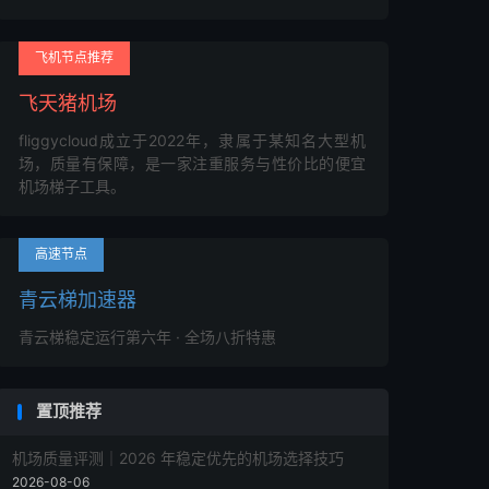
飞机节点推荐
飞天猪机场
fliggycloud成立于2022年，隶属于某知名大型机
场，质量有保障，是一家注重服务与性价比的便宜
机场梯子工具。
高速节点
青云梯加速器
青云梯稳定运行第六年 · 全场八折特惠
置顶推荐
机场质量评测｜2026 年稳定优先的机场选择技巧
2026-08-06