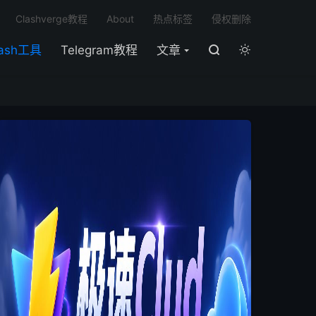

Clashverge教程
About
热点标签
侵权删除
lash工具
Telegram教程
文章

