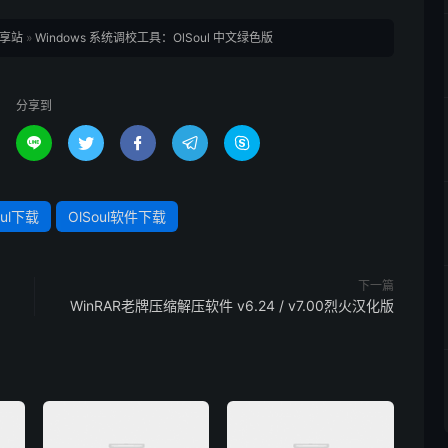
享站
»
Windows 系统调校工具：OlSoul 中文绿色版
分享到





oul下载
OlSoul软件下载
下一篇
WinRAR老牌压缩解压软件 v6.24 / v7.00烈火汉化版