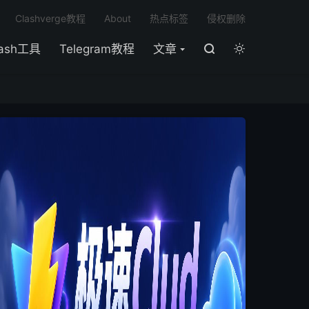

Clashverge教程
About
热点标签
侵权删除
lash工具
Telegram教程
文章

