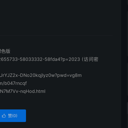
文绿色版
d/2655733-58033332-58fda4?p=2023 (访问密
NUrYJZ2x-DNo20kqjIyz0w?pwd=vg8m
m/b047rncqf
/N7M7Vv-nqHod.html
赞(
0
)
