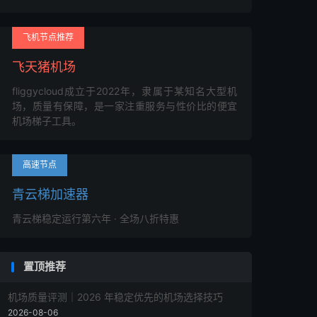
飞机节点推荐
飞天猪机场
fliggycloud成立于2022年，隶属于某知名大型机
场，质量有保障，是一家注重服务与性价比的便宜
机场梯子工具。
高速节点
青云梯加速器
青云梯稳定运行第六年 · 全场八折特惠
置顶推荐
机场质量评测｜2026 年稳定优先的机场选择技巧
2026-08-06