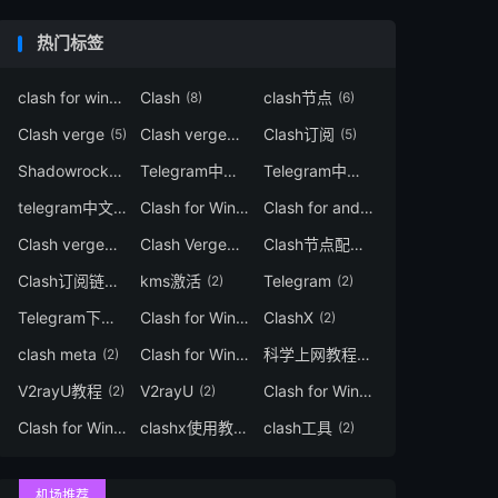
热门标签
clash for windows
Clash
clash节点
(9)
(8)
(6)
Clash verge
Clash verge配置
Clash订阅
(5)
(5)
(5)
Shadowrocket
Telegram中文
Telegram中文汉化
(4)
(3)
(3)
telegram中文语言
Clash for Windows中文
Clash for android
(3)
(3)
(3)
Clash verge教程
Clash Verge节点
Clash节点配置
(3)
(3)
(3)
Clash订阅链接
kms激活
Telegram
(3)
(2)
(2)
Telegram下载
Clash for Windows汉化
ClashX
(2)
(2)
(2)
clash meta
Clash for Windows下载
科学上网教程
(2)
(2)
(2)
V2rayU教程
V2rayU
Clash for Windows教程
(2)
(2)
(2)
Clash for Windows订阅
clashx使用教程
clash工具
(2)
(2)
(2)
机场推荐