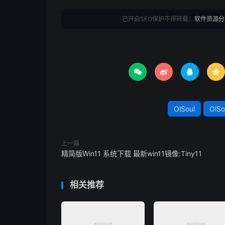
已开启SEO保护不得转载：
软件资源分




OlSoul
OlS
上一篇
精简版Win11 系统下载 最新win11镜像:Tiny11
相关推荐