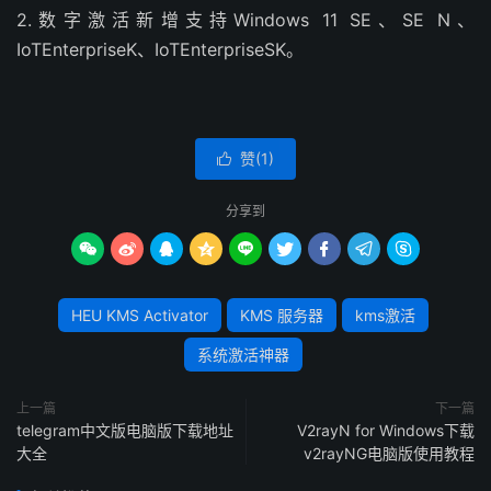
2.数字激活新增支持Windows 11 SE、SE N、
IoTEnterpriseK、IoTEnterpriseSK。
赞(
1
)

分享到









HEU KMS Activator
KMS 服务器
kms激活
系统激活神器
上一篇
下一篇
telegram中文版电脑版下载地址
V2rayN for Windows下载
大全
v2rayNG电脑版使用教程